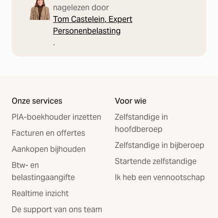
nagelezen door
Tom Castelein
, Expert
Personenbelasting
.
Onze services
Voor wie
PIA-boekhouder inzetten
Zelfstandige in
hoofdberoep
Facturen en offertes
Zelfstandige in bijberoep
Aankopen bijhouden
Startende zelfstandige
Btw- en
belastingaangifte
Ik heb een vennootschap
Realtime inzicht
De support van ons team