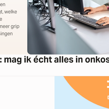
ren
t, welke
ke
 meer grip
singen
: mag ik écht alles in onko