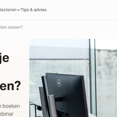
Sectoren
Tips & advies
sten steken?
je
ken?
en boeken
webinar