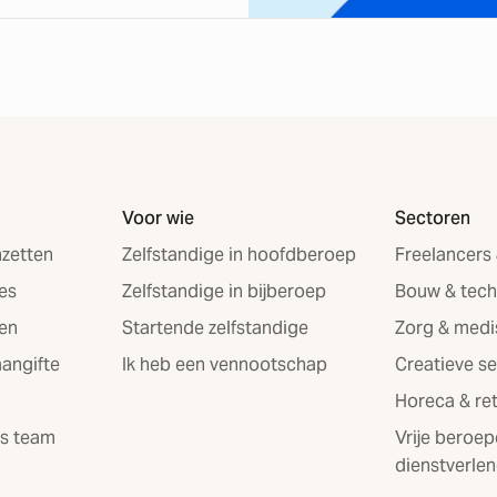
Voor wie
Sectoren
zetten
Zelfstandige in hoofdberoep
Freelancers
es
Zelfstandige in bijberoep
Bouw & tech
en
Startende zelfstandige
Zorg & med
aangifte
Ik heb een vennootschap
Creatieve s
Horeca & ret
ns team
Vrije beroep
dienstverlen