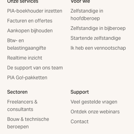
Onze services
Voor wie
PIA-boekhouder inzetten
Zelfstandige in
hoofdberoep
Facturen en offertes
Zelfstandige in bijberoep
Aankopen bijhouden
Startende zelfstandige
Btw- en
belastingaangifte
Ik heb een vennootschap
Realtime inzicht
De support van ons team
PIA Go!-pakketten
Sectoren
Support
Freelancers &
Veel gestelde vragen
consultants
Ontdek onze webinars
Bouw & technische
Contact
beroepen