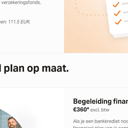
l verzekeringsfonds.
en: 111.5 EUR.
l plan op maat.
Begeleiding fina
€
360*
excl. btw
Als je een bankkrediet no