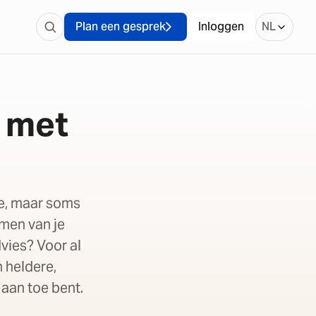
Plan een gesprek
Inloggen
NL
t met
e, maar soms
emen van je
dvies? Voor al
n heldere,
 aan toe bent.