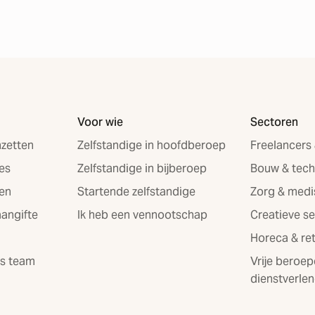
Voor wie
Sectoren
zetten
Zelfstandige in hoofdberoep
Freelancers
es
Zelfstandige in bijberoep
Bouw & tech
en
Startende zelfstandige
Zorg & med
aangifte
Ik heb een vennootschap
Creatieve s
Horeca & ret
ns team
Vrije beroep
dienstverlen