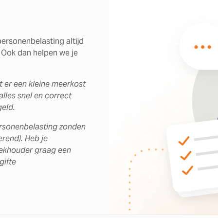
ersonenbelasting altijd
? Ook dan helpen we je
t er een kleine meerkost
alles snel en correct
eld.
personenbelasting zonden
erend). Heb je
oekhouder graag een
gifte